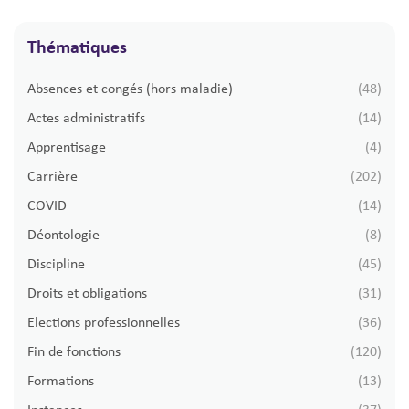
Thématiques
Thématiques
Absences et congés (hors maladie)
(48)
Actes administratifs
(14)
Apprentisage
(4)
Carrière
(202)
COVID
(14)
Déontologie
(8)
Discipline
(45)
Droits et obligations
(31)
Elections professionnelles
(36)
Fin de fonctions
(120)
Formations
(13)