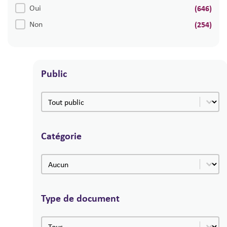
Modèles d'actes
Oui
(646)
Non
(254)
Public
Public
Public
Catégorie
Catégorie
Catégorie
Type de document
Type de document
Type de document