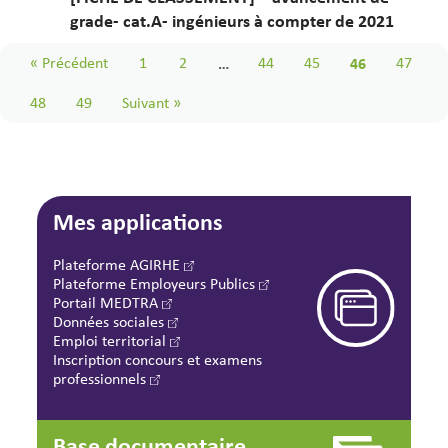
grade- cat.A- ingénieurs à compter de 2021
« Précédent
1
2
…
44
45
46
47
48
49
Suivant »
Mes applications
Plateforme AGIRHE
Plateforme Employeurs Publics
Portail MEDTRA
Données sociales
Emploi territorial
Inscription concours et examens
professionnels
Base documentaire